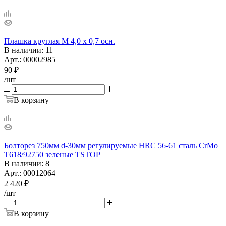
Плашка круглая М 4,0 х 0,7 осн.
В наличии
: 11
Арт.: 00002985
90
₽
/шт
В корзину
Болторез 750мм d-30мм регулируемые HRC 56-61 сталь CrMo
T618/92750 зеленые TSTOP
В наличии
: 8
Арт.: 00012064
2 420
₽
/шт
В корзину