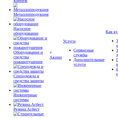
Крепёж
Металлопродукция
Насосное
Как ку
оборудование
Услуги
Сервисные
Оборудование и
службы
средства
Акции
Дополнительные
пожаротушения
услуги
Спецодежда и
средства защиты
Инженерные
системы
Резина.Асбест