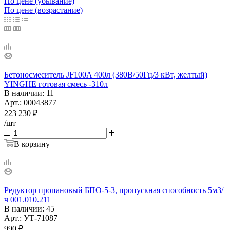
По цене (убывание)
По цене (возрастание)
Бетоносмеситель JF100A 400л (380В/50Гц/3 кВт, желтый)
YINGHE готовая смесь -310л
В наличии
: 11
Арт.: 00043877
223 230
₽
/шт
В корзину
Редуктор пропановый БПО-5-3, пропускная способность 5м3/
ч 001.010.211
В наличии
: 45
Арт.: УТ-71087
990
₽