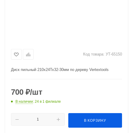
Код товара:
УТ-65150
Диск пильный 210х24Тх32-30мм по дереву Vertextools
700
₽
/шт
В наличии
: 24
в 1 филиале
В КОРЗИНУ