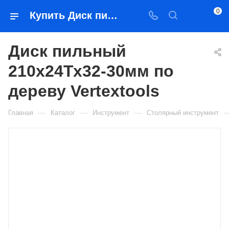
0
Купить Диск пильный 210х24Тх32-30мм по дереву Vertextools в Якутске — цена, характеристики, подбор | Востоктехторг
Диск пильный
210х24Тх32-30мм по
дереву Vertextools
—
—
—
Главная
Каталог
Инструмент
Столярный инструмент