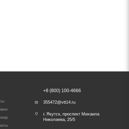
+8 (800) 100-4666
аты
355472@vtt14.ru
авки
г. Якутск, проспект Михаила
товар
Николаева, 25/5
веты