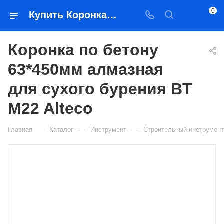
0
Купить Коронка по бетону 63*450мм алмазная для сухого бурения BT M22 Alteco в Якутске — цена, характеристики, подбор | Востоктехторг
Коронка по бетону
63*450мм алмазная
для сухого бурения BT
M22 Alteco
—
—
—
Главная
Каталог
Инструмент
Строительный инструмент