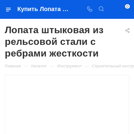
0
Купить Лопата штыковая из рельсовой стали с ребрами жесткости в Якутске — цена, характеристики, подбор | Востоктехторг
Лопата штыковая из
рельсовой стали с
ребрами жесткости
—
—
—
Главная
Каталог
Инструмент
Строительный инст