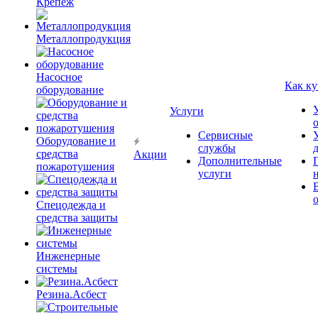
Крепёж
Металлопродукция
Насосное
Как ку
оборудование
Услуги
Сервисные
Оборудование и
службы
средства
Акции
Дополнительные
пожаротушения
услуги
Спецодежда и
средства защиты
Инженерные
системы
Резина.Асбест