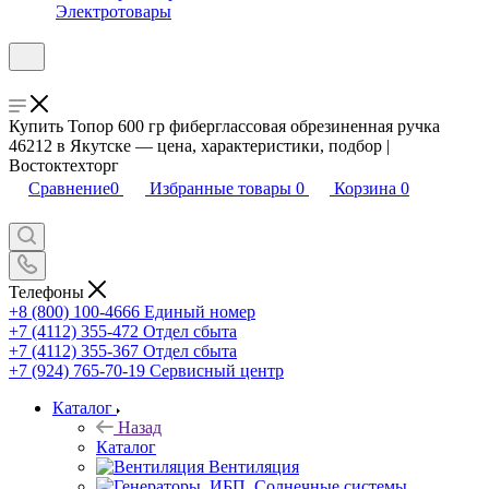
Электротовары
Купить Топор 600 гр фиберглассовая обрезиненная ручка
46212 в Якутске — цена, характеристики, подбор |
Востоктехторг
Сравнение
0
Избранные товары
0
Корзина
0
Телефоны
+8 (800) 100-4666
Единый номер
+7 (4112) 355-472
Отдел сбыта
+7 (4112) 355-367
Отдел сбыта
+7 (924) 765-70-19
Сервисный центр
Каталог
Назад
Каталог
Вентиляция