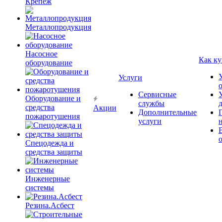
Крепёж
Металлопродукция
Насосное
Как ку
оборудование
Услуги
Сервисные
Оборудование и
службы
средства
Акции
Дополнительные
пожаротушения
услуги
Спецодежда и
средства защиты
Инженерные
системы
Резина.Асбест