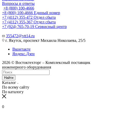
Вопросы и ответы
+8 (800) 100-4666
+8 (800) 100-4666
Единый номер
+7 (4112) 355-472
Отдел сбыта
+7 (4112) 355-367
Отдел сбыта
+7 (924) 765-70-19
Сервисный центр
355472@vtt14.ru
г. Якутск, проспект Михаила Николаева, 25/5
Вконтакте
Яндекс.Дзен
2026 © Востоктехторг – Комплексный поставщик
инженерного оборудования
Найти
Каталог
По всему сайту
По каталогу
0