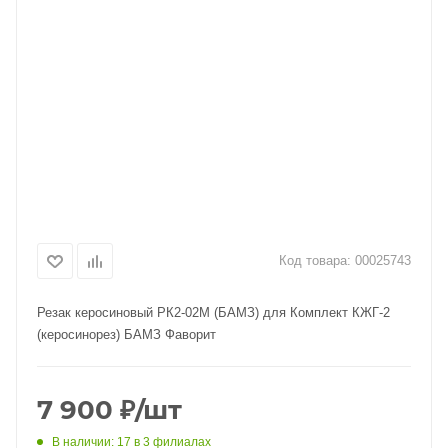
Код товара:
00025743
Резак керосиновый РК2-02М (БАМЗ) для Комплект КЖГ-2
(керосинорез) БАМЗ Фаворит
7 900
₽
/шт
В наличии
: 17
в 3 филиалах