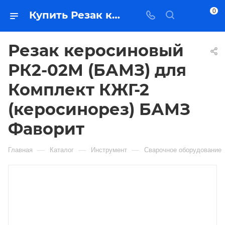
0
Купить Резак керосиновый РК2-02М (БАМЗ) для Комплект КЖГ-2 (керосинорез) БАМЗ Фаворит в Якутске — цена, характеристики, подбор | Востоктехторг
Резак керосиновый
РК2-02М (БАМЗ) для
Комплект КЖГ-2
(керосинорез) БАМЗ
Фаворит
—
—
—
Главная
Каталог
Инструмент
Сварочное оборудование