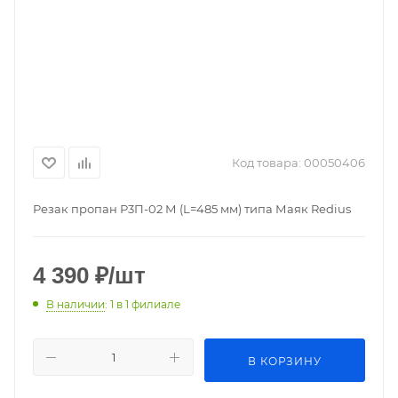
Код товара:
00050406
Резак пропан Р3П-02 М (L=485 мм) типа Маяк Redius
4 390
₽
/шт
В наличии
: 1
в 1 филиале
В КОРЗИНУ