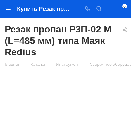
0
Купить Резак пропан Р3П-02 М (L=485 мм) типа Маяк Redius в Якутске — цена, характеристики, подбор | Востоктехторг
Резак пропан Р3П-02 М
(L=485 мм) типа Маяк
Redius
—
—
—
Главная
Каталог
Инструмент
Сварочное оборудо