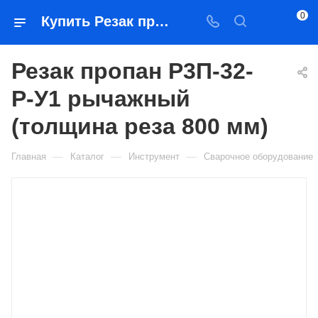
0
Купить Резак пропан Р3П-32-Р-У1 рычажный (толщина реза 800 мм) в Якутске — цена, характеристики, подбор | Востоктехторг
Резак пропан Р3П-32-
Р-У1 рычажный
(толщина реза 800 мм)
—
—
—
Главная
Каталог
Инструмент
Сварочное оборудование