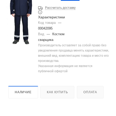
Рассчитать доставку
Характеристики
Код товара
—
00042095
Вид
—
Костюм
сварщика
Производитель оставляет за собой право без
уведомления продавца менять характеристики,
внешний вид, комплектацию товара и место его
производства.
Указанная информация не является
публичной офертой
НАЛИЧИЕ
КАК КУПИТЬ
ОПЛАТА