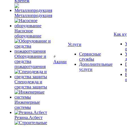
Крепёж
Металлопродукция
Насосное
Как ку
оборудование
Услуги
Сервисные
Оборудование и
службы
средства
Акции
Дополнительные
пожаротушения
услуги
Спецодежда и
средства защиты
Инженерные
системы
Резина.Асбест