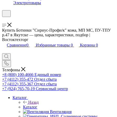
Электротовары
Купить Ботинки "Сириус-Профи/к" кожа, МП МС, ПУ-ТПУ
р.47 в Якутске — цена, характеристики, подбор |
Востоктехторг
Сравнение
0
Избранные товары
0
Корзина
0
Телефоны
+8 (800) 100-4666
Единый номер
+7 (4112) 355-472
Отдел сбыта
+7 (4112) 355-367
Отдел сбыта
+7 (924) 765-70-19
Сервисный центр
Каталог
Назад
Каталог
Вентиляция