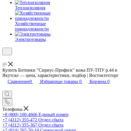
Теплоизоляция
Хозяйственные
принадлежности
Электротовары
Купить Ботинки "Сириус-Профи/к" кожа ПУ-ТПУ р.44 в
Якутске — цена, характеристики, подбор | Востоктехторг
Сравнение
0
Избранные товары
0
Корзина
0
Телефоны
+8 (800) 100-4666
Единый номер
+7 (4112) 355-472
Отдел сбыта
+7 (4112) 355-367
Отдел сбыта
+7 (924) 765-70-19
Сервисный центр