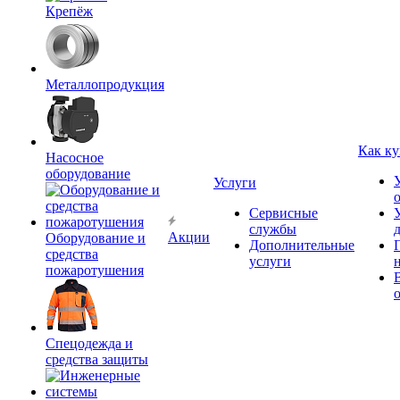
Крепёж
Металлопродукция
Как ку
Насосное
оборудование
Услуги
Сервисные
службы
Акции
Оборудование и
Дополнительные
средства
услуги
пожаротушения
Спецодежда и
средства защиты