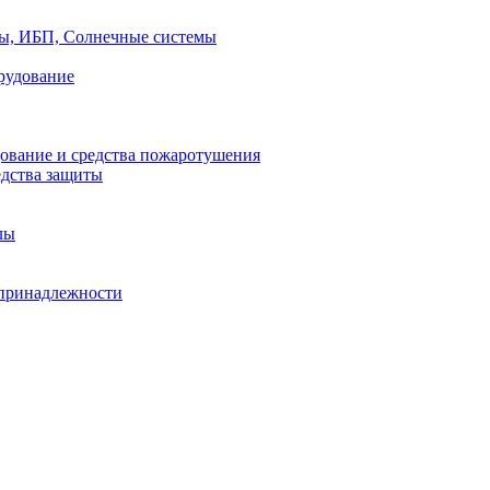
ры, ИБП, Солнечные системы
рудование
ование и средства пожаротушения
едства защиты
лы
принадлежности