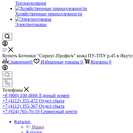
Теплоизоляция
Хозяйственные принадлежности
Электротовары
Купить Ботинки "Сириус-Профи/к" кожа ПУ-ТПУ р.45 в Якутске
Сравнение
0
Избранные товары
0
Корзина
0
Телефоны
+8 (800) 100-4666
Единый номер
+7 (4112) 355-472
Отдел сбыта
+7 (4112) 355-367
Отдел сбыта
+7 (924) 765-70-19
Сервисный центр
Каталог
Назад
Каталог