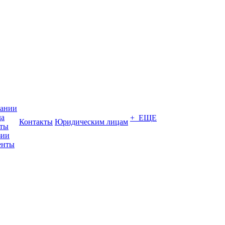
пании
да
+ ЕЩЕ
Контакты
Юридическим лицам
кты
зии
енты