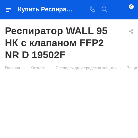
0
Купить Респиратор WALL 95 НК с клапаном FFP2 NR D 19502F в Якутске — цена, характеристики, подбор | Востоктехторг
Респиратор WALL 95
НК с клапаном FFP2
NR D 19502F
—
—
—
Главная
Каталог
Спецодежда и средства защиты
Защит