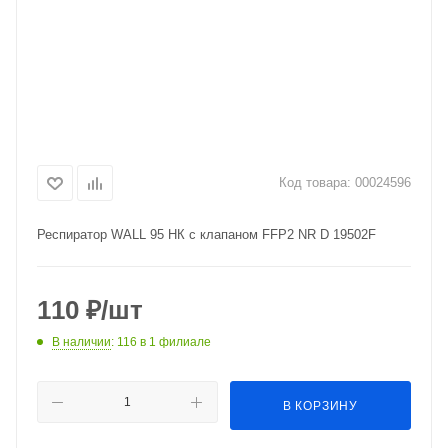
Код товара:
00024596
Респиратор WALL 95 НК с клапаном FFP2 NR D 19502F
110
₽
/шт
В наличии
: 116
в 1 филиале
В КОРЗИНУ