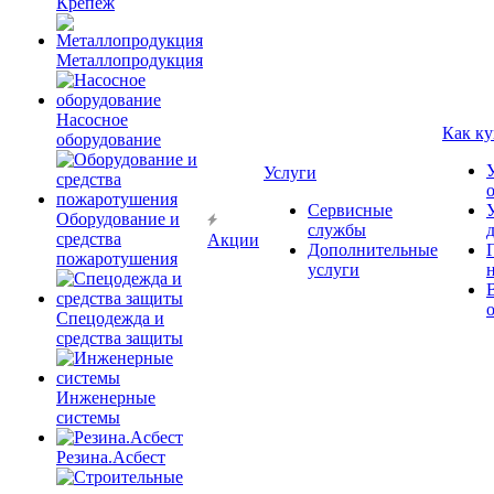
Крепёж
Металлопродукция
Насосное
Как ку
оборудование
Услуги
Сервисные
Оборудование и
службы
средства
Акции
Дополнительные
пожаротушения
услуги
Спецодежда и
средства защиты
Инженерные
системы
Резина.Асбест