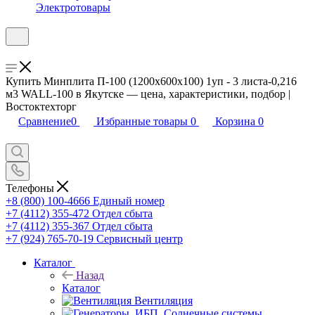
Электротовары
Купить Минплита П-100 (1200х600х100) 1уп - 3 листа-0,216
м3 WALL-100 в Якутске — цена, характеристики, подбор |
Востоктехторг
Сравнение
0
Избранные товары
0
Корзина
0
Телефоны
+8 (800) 100-4666
Единый номер
+7 (4112) 355-472
Отдел сбыта
+7 (4112) 355-367
Отдел сбыта
+7 (924) 765-70-19
Сервисный центр
Каталог
Назад
Каталог
Вентиляция