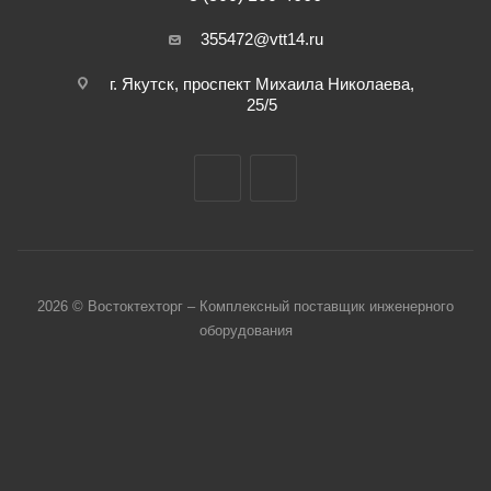
355472@vtt14.ru
г. Якутск, проспект Михаила Николаева,
25/5
2026 © Востоктехторг – Комплексный поставщик инженерного
оборудования