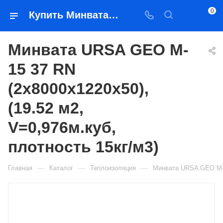
0
Купить Минвата URSA GEO M-15 37 RN (2х8000х1220х50), (19.52 м2, V=0,976м.куб, плотность 15кг/м3) в Якутске — цена, характеристики, подбор | Востоктехторг
Минвата URSA GEO M-
15 37 RN
(2х8000х1220х50),
(19.52 м2,
V=0,976м.куб,
плотность 15кг/м3)
—
—
—
Главная
Каталог
Теплоизоляция
Минвата URSA GEO M-15