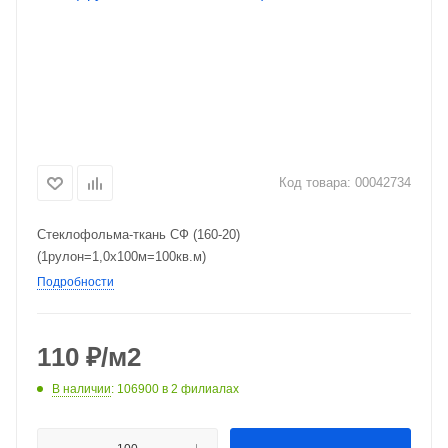
Код товара:
00042734
Стеклофольма-ткань СФ (160-20)
(1рулон=1,0х100м=100кв.м)
Подробности
110
₽
/м2
В наличии
: 106900
в 2 филиалах