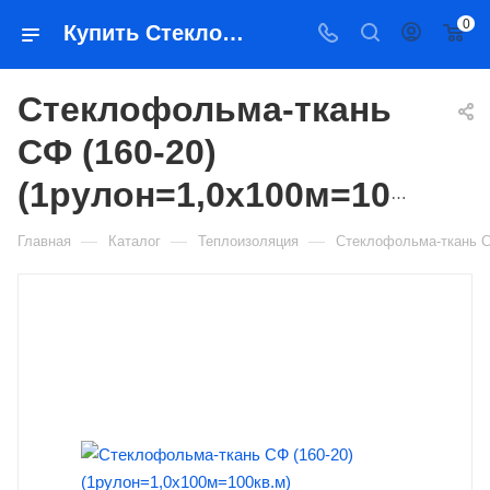
0
Купить Стеклофольма-ткань СФ (160-20) (1рулон=1,0х100м=100кв.м) в Якутске — цена, характеристики, подбор | Востоктехторг
Стеклофольма-ткань
СФ (160-20)
(1рулон=1,0х100м=100кв.м)
—
—
—
Главная
Каталог
Теплоизоляция
Стеклофольма-ткань СФ