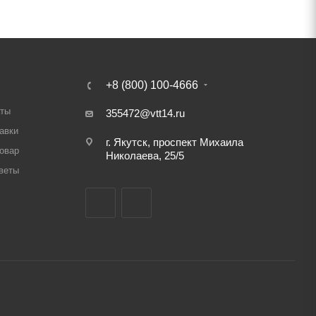
+8 (800) 100-4666
аты
355472@vtt14.ru
авки
г. Якутск, проспект Михаила
товар
Николаева, 25/5
веты