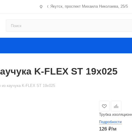
г. Якутск, проспект Михаила Николаева, 25/5
аучука K-FLEX ST 19x025
 из каучука K-FLEX ST 19x025
Трубка изоляцион
Подробности
126
₽
/м