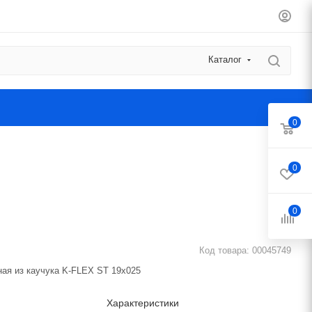
Каталог
0
0
0
Код товара:
00045749
ная из каучука K-FLEX ST 19x025
Характеристики