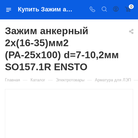
0
Купить Зажим анкерный 2х(16-35)мм2 (РА-25х100) d=7-10,2мм SO157.1R ENSTO в Якутске — цена, характеристики, подбор | Востоктехторг
Зажим анкерный
2х(16-35)мм2
(РА-25х100) d=7-10,2мм
SO157.1R ENSTO
—
—
—
Главная
Каталог
Электротовары
Арматура для ЛЭП