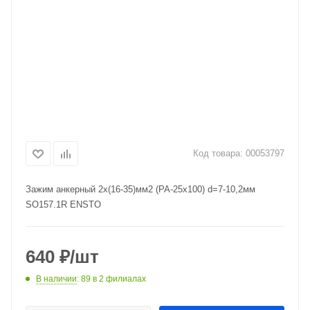
Код товара:
00053797
Зажим анкерный 2х(16-35)мм2 (РА-25х100) d=7-10,2мм
SO157.1R ENSTO
640
₽
/шт
В наличии
: 89
в 2 филиалах