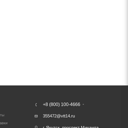
+8 (800) 100-4666
аты
355472@vtt14.ru
авки
г. Якутск, проспект Михаила