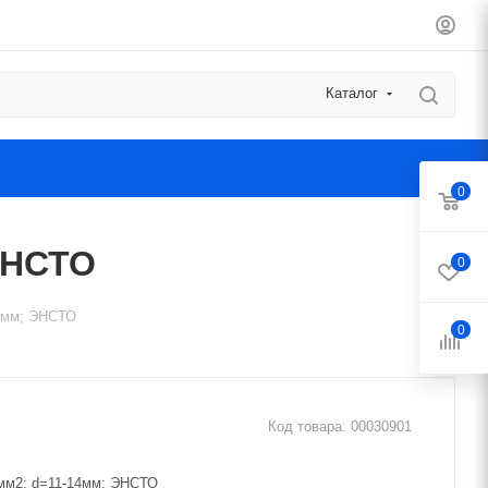
Каталог
0
ЭНСТО
0
14мм; ЭНСТО
0
Код товара:
00030901
мм2; d=11-14мм; ЭНСТО