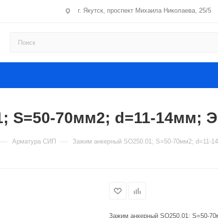
г. Якутск, проспект Михаила Николаева, 25/5
; S=50-70мм2; d=11-14мм; 
—
—
Арматура СИП
Зажим анкерный SO250.01; S=50-70мм2; d=11-
Зажим анкерный SO250.01; S=50-70