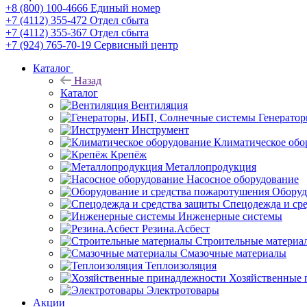
+8 (800) 100-4666
Единый номер
+7 (4112) 355-472
Отдел сбыта
+7 (4112) 355-367
Отдел сбыта
+7 (924) 765-70-19
Сервисный центр
Каталог
Назад
Каталог
Вентиляция
Генерато
Инструмент
Климатическое обо
Крепёж
Металлопродукция
Насосное оборудование
Оборуд
Спецодежда и ср
Инженерные системы
Резина.Асбест
Строительные материа
Смазочные материалы
Теплоизоляция
Хозяйственные 
Электротовары
Акции