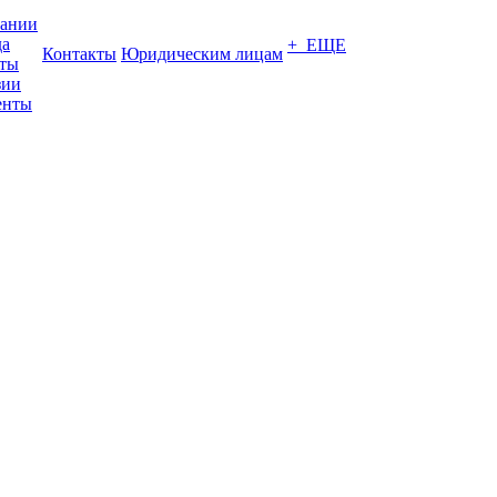
пании
да
+ ЕЩЕ
Контакты
Юридическим лицам
кты
зии
енты