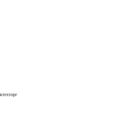
ктехторг