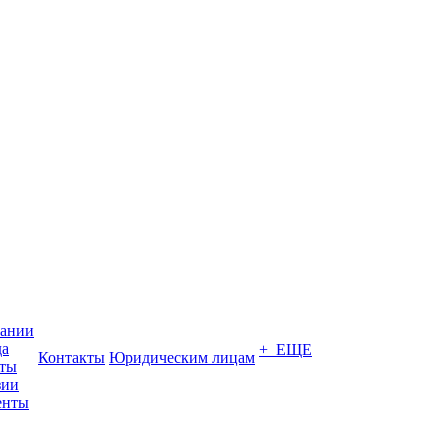
пании
да
+ ЕЩЕ
Контакты
Юридическим лицам
кты
зии
енты