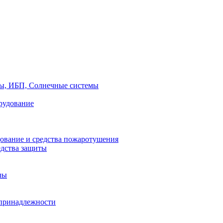
ры, ИБП, Солнечные системы
рудование
ование и средства пожаротушения
едства защиты
лы
принадлежности