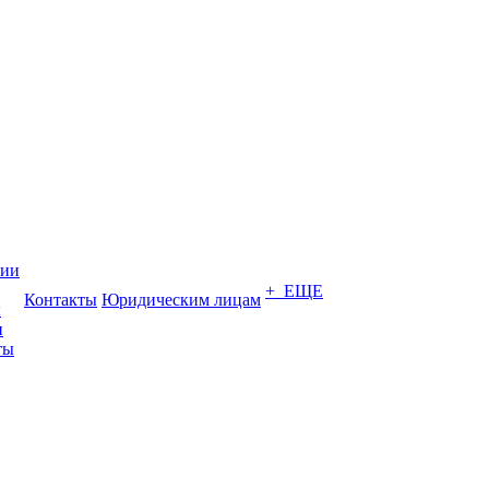
нии
+ ЕЩЕ
Контакты
Юридическим лицам
ы
и
ты