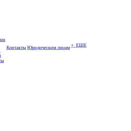
нии
+ ЕЩЕ
Контакты
Юридическим лицам
ы
и
ты