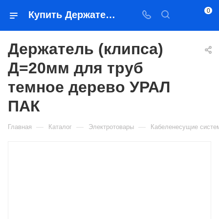
0
Купить Держатель (клипса) Д=20мм для труб темное дерево УРАЛ ПАК в Якутске — цена, характеристики, подбор | Востоктехторг
Держатель (клипса)
Д=20мм для труб
темное дерево УРАЛ
ПАК
—
—
—
Главная
Каталог
Электротовары
Кабеленесущие систе