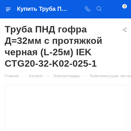
0
Купить Труба ПНД гофра Д=32мм с протяжкой черная (L-25м) IEK CTG20-32-K02-025-1 в Якутске — цена, характеристики, подбор | Востоктехторг
Труба ПНД гофра
Д=32мм с протяжкой
черная (L-25м) IEK
CTG20-32-K02-025-1
—
—
—
Главная
Каталог
Электротовары
Кабеленесущие систе