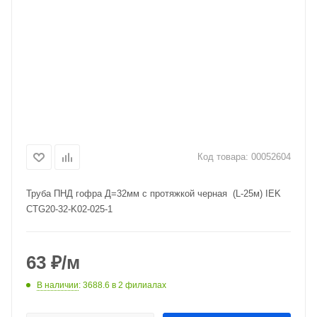
Код товара:
00052604
Труба ПНД гофра Д=32мм с протяжкой черная (L-25м) IEK
CTG20-32-K02-025-1
63
₽
/м
В наличии
: 3688.6
в 2 филиалах