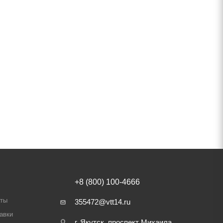
+8 (800) 100-4666
аты
355472@vtt14.ru
авки
г. Якутск, проспект Михаила