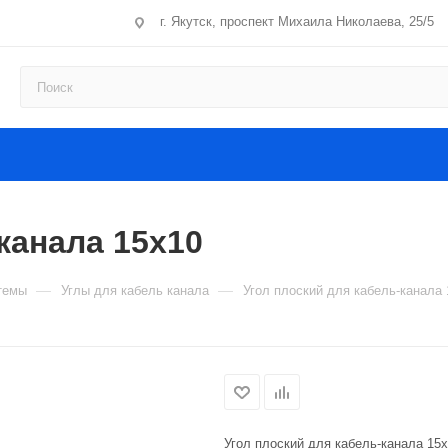
г. Якутск, проспект Михаила Николаева, 25/5
канала 15х10
—
—
темы
Углы для кабель канала
Угол плоский для кабель-канала 
Угол плоский для кабель-канала 15