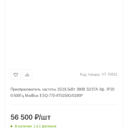
Код товара:
УТ-70931
Преобразователь частоты 15/18,5кВт 380В 32/37А 3ф. IP20
0-500Гц ModBus ESQ-770-4T0150G/0185P
56 500
₽
/шт
В наличии
: 1
в 1 филиале