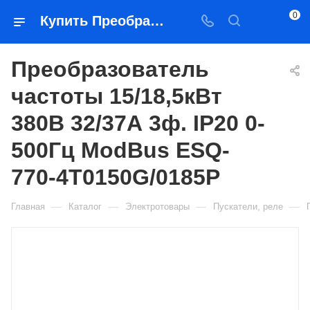
0
Купить Преобразователь частоты 15/18,5кВт 380В 32/37А 3ф. IP20 0-500Гц ModBus ESQ-770-4T0150G/0185P в Якутске — цена, характеристики, подбор | Востоктехторг
Преобразователь
частоты 15/18,5кВт
380В 32/37А 3ф. IP20 0-
500Гц ModBus ESQ-
770-4T0150G/0185P
—
—
—
—
Главная
Каталог
Электротовары
Пускатели, реле