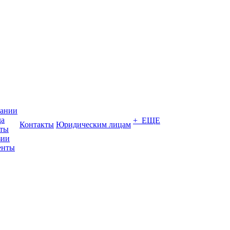
пании
да
+ ЕЩЕ
Контакты
Юридическим лицам
кты
зии
енты