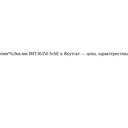
емм*6,0кв.мм IMT36350 SchE в Якутске — цена, характеристики,