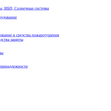
ры, ИБП, Солнечные системы
рудование
ование и средства пожаротушения
едства защиты
лы
принадлежности