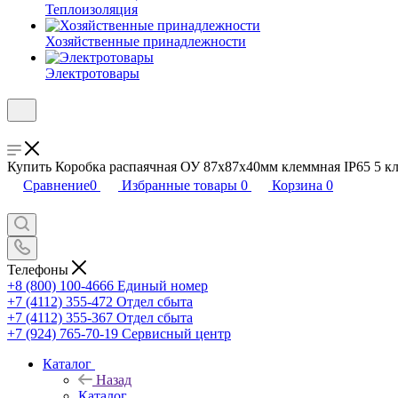
Теплоизоляция
Хозяйственные принадлежности
Электротовары
Купить Коробка распаячная ОУ 87х87х40мм клеммная IP65 5 кл
Сравнение
0
Избранные товары
0
Корзина
0
Телефоны
+8 (800) 100-4666
Единый номер
+7 (4112) 355-472
Отдел сбыта
+7 (4112) 355-367
Отдел сбыта
+7 (924) 765-70-19
Сервисный центр
Каталог
Назад
Каталог