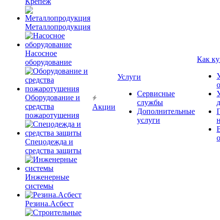
Крепёж
Металлопродукция
Насосное
Как ку
оборудование
Услуги
Сервисные
Оборудование и
службы
средства
Акции
Дополнительные
пожаротушения
услуги
Спецодежда и
средства защиты
Инженерные
системы
Резина.Асбест