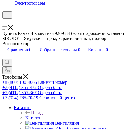
Электротовары
Купить Рамка 4-х местная 9209-84 белая с хромовой вставкой
SIRODE в Якутске — цена, характеристики, подбор |
Востоктехторг
Сравнение
0
Избранные товары
0
Корзина
0
Телефоны
+8 (800) 100-4666
Единый номер
+7 (4112) 355-472
Отдел сбыта
+7 (4112) 355-367
Отдел сбыта
+7 (924) 765-70-19
Сервисный центр
Каталог
Назад
Каталог
Вентиляция