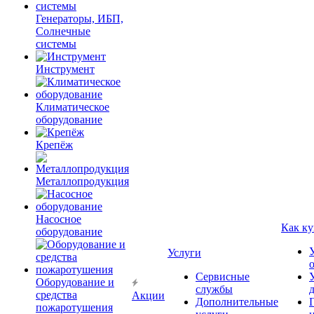
Генераторы, ИБП,
Солнечные
системы
Инструмент
Климатическое
оборудование
Крепёж
Металлопродукция
Насосное
Как ку
оборудование
Услуги
Сервисные
Оборудование и
службы
средства
Акции
Дополнительные
пожаротушения