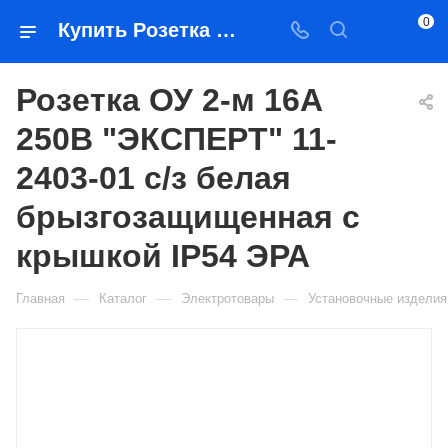
0
Купить Розетка ОУ 2-м 16А 250В "ЭКСПЕРТ" 11-2403-01 с/з белая брызгозащищенная с крышкой IP54 ЭРА в Якутске — цена, характеристики, подбор | Востоктехторг
Розетка ОУ 2-м 16А
250В "ЭКСПЕРТ" 11-
2403-01 с/з белая
брызгозащищенная с
крышкой IP54 ЭРА
—
—
—
Главная
Каталог
Электротовары
Установочные изделия