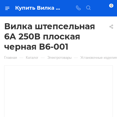
0
Купить Вилка штепсельная 6А 250В плоская черная В6-001 в Якутске — цена, характеристики, подбор | Востоктехторг
Вилка штепсельная
6А 250В плоская
черная В6-001
—
—
—
Главная
Каталог
Электротовары
Установочные изделия