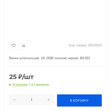
Код товара:
00016603
Вилка штепсельная 6А 250В плоская черная В6-001
25
₽
/шт
В наличии
: 1
в 1 филиале
В КОРЗИНУ