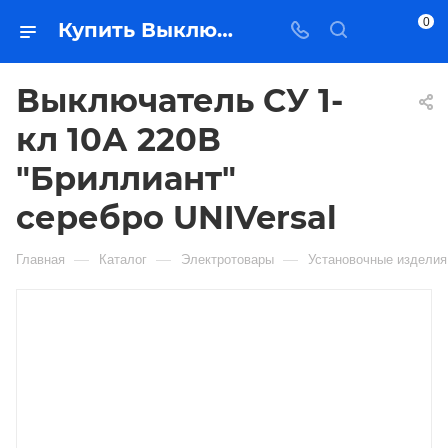
0
Купить Выключатель СУ 1- кл 10А 220В "Бриллиант" серебро UNIVersal в Якутске — цена, характеристики, подбор | Востоктехторг
Выключатель СУ 1-
кл 10А 220В
"Бриллиант"
серебро UNIVersal
—
—
—
Главная
Каталог
Электротовары
Установочные изделия