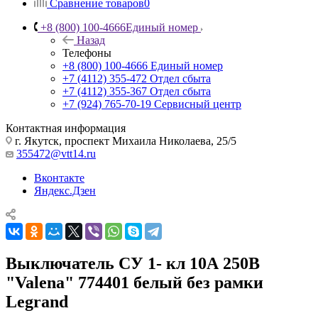
Сравнение товаров
0
+8 (800) 100-4666
Единый номер
Назад
Телефоны
+8 (800) 100-4666
Единый номер
+7 (4112) 355-472
Отдел сбыта
+7 (4112) 355-367
Отдел сбыта
+7 (924) 765-70-19
Сервисный центр
Контактная информация
г. Якутск, проспект Михаила Николаева, 25/5
355472@vtt14.ru
Вконтакте
Яндекс.Дзен
Выключатель СУ 1- кл 10А 250В
"Valena" 774401 белый без рамки
Legrand