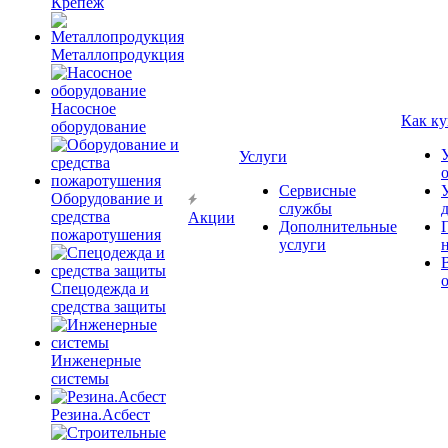
Крепёж
Металлопродукция
Насосное
Как ку
оборудование
Услуги
Сервисные
Оборудование и
службы
средства
Акции
Дополнительные
пожаротушения
услуги
Спецодежда и
средства защиты
Инженерные
системы
Резина.Асбест