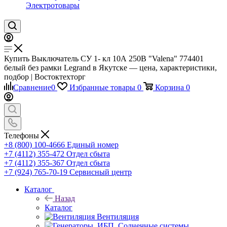
Электротовары
Купить Выключатель СУ 1- кл 10А 250В "Valena" 774401
белый без рамки Legrand в Якутске — цена, характеристики,
подбор | Востоктехторг
Сравнение
0
Избранные товары
0
Корзина
0
Телефоны
+8 (800) 100-4666
Единый номер
+7 (4112) 355-472
Отдел сбыта
+7 (4112) 355-367
Отдел сбыта
+7 (924) 765-70-19
Сервисный центр
Каталог
Назад
Каталог
Вентиляция