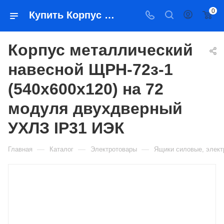
0
Купить Корпус металлический навесной ЩРН-72з-1 (540х600х120) на 72 модуля двухдверный УХЛЗ IP31 ИЭК в Якутске — цена, характеристики, подбор | Востоктехторг
Корпус металлический
навесной ЩРН-72з-1
(540х600х120) на 72
модуля двухдверный
УХЛЗ IP31 ИЭК
—
—
—
Главная
Каталог
Электротовары
Ящики силовые, элек