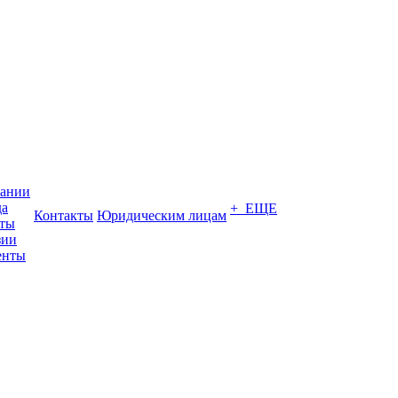
пании
да
+ ЕЩЕ
Контакты
Юридическим лицам
кты
зии
енты