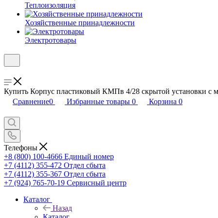
Теплоизоляция
Хозяйственные принадлежности
Электротовары
Купить Корпус пластиковый КМПв 4/28 скрытой установки с ме
Сравнение
0
Избранные товары
0
Корзина
0
Телефоны
+8 (800) 100-4666
Единый номер
+7 (4112) 355-472
Отдел сбыта
+7 (4112) 355-367
Отдел сбыта
+7 (924) 765-70-19
Сервисный центр
Каталог
Назад
Каталог