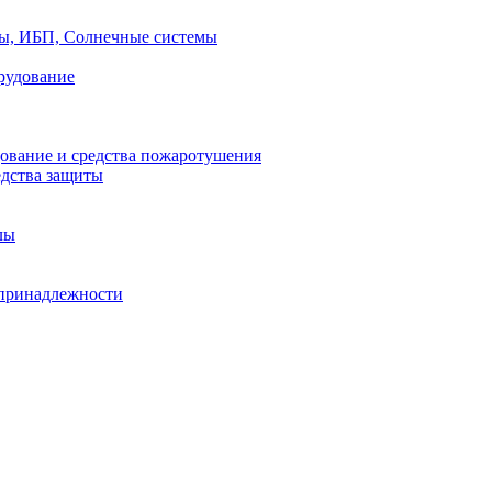
ры, ИБП, Солнечные системы
рудование
ование и средства пожаротушения
едства защиты
лы
принадлежности