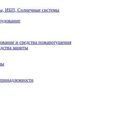
ры, ИБП, Солнечные системы
рудование
ование и средства пожаротушения
едства защиты
лы
принадлежности