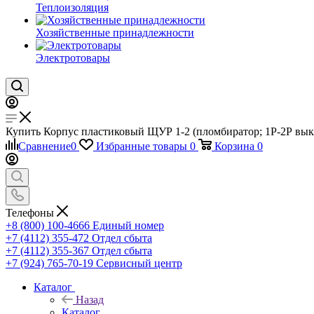
Теплоизоляция
Хозяйственные принадлежности
Электротовары
Купить Корпус пластиковый ЩУР 1-2 (пломбиратор; 1Р-2Р выкл
Сравнение
0
Избранные товары
0
Корзина
0
Телефоны
+8 (800) 100-4666
Единый номер
+7 (4112) 355-472
Отдел сбыта
+7 (4112) 355-367
Отдел сбыта
+7 (924) 765-70-19
Сервисный центр
Каталог
Назад
Каталог