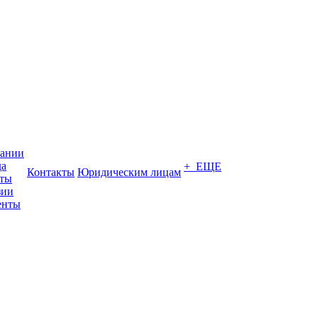
пании
да
+ ЕЩЕ
Контакты
Юридическим лицам
кты
зии
енты