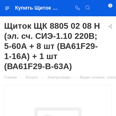
0
Купить Щиток ЩК 8805 02 08 Н (эл. сч. СИЭ-1.10 220В; 5-60А + 8 шт (ВА61F29-1-16А) + 1 шт (ВА61F29-В-63А) в Якутске — цена, характеристики, подбор | Востоктехторг
Щиток ЩК 8805 02 08 Н
(эл. сч. СИЭ-1.10 220В;
5-60А + 8 шт (ВА61F29-
1-16А) + 1 шт
(ВА61F29-В-63А)
—
—
—
Главная
Каталог
Электротовары
Ящики силовые, элек