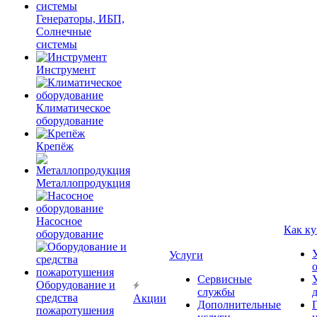
Генераторы, ИБП,
Солнечные
системы
Инструмент
Климатическое
оборудование
Крепёж
Металлопродукция
Насосное
Как ку
оборудование
Услуги
Сервисные
Оборудование и
службы
средства
Акции
Дополнительные
пожаротушения