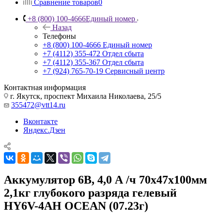
Сравнение товаров
0
+8 (800) 100-4666
Единый номер
Назад
Телефоны
+8 (800) 100-4666
Единый номер
+7 (4112) 355-472
Отдел сбыта
+7 (4112) 355-367
Отдел сбыта
+7 (924) 765-70-19
Сервисный центр
Контактная информация
г. Якутск, проспект Михаила Николаева, 25/5
355472@vtt14.ru
Вконтакте
Яндекс.Дзен
Аккумулятор 6В, 4,0 А /ч 70х47х100мм
2,1кг глубокого разряда гелевый
HY6V-4AH OCEAN (07.23г)