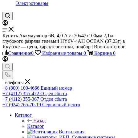
Электротовары
Купить Аккумулятор 6В, 4,0 А /ч 70х47х100мм 2,1кг
глубокого разряда гелевый HY6V-4AH OCEAN (07.23г) в
Якутске — цена, характеристики, подбор | Востоктехторг
Сравнение
0
Избранные товары
0
Корзина
0
Телефоны
+8 (800) 100-4666
Единый номер
+7 (4112) 355-472
Отдел сбыта
+7 (4112) 355-367
Отдел сбыта
+7 (924) 765-70-19
Сервисный центр
Каталог
Назад
Каталог
Вентиляция