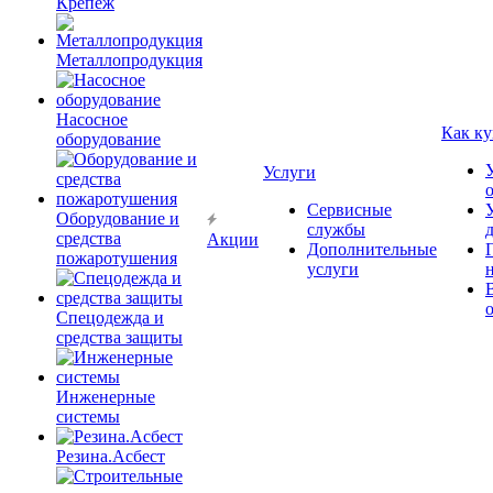
Крепёж
Металлопродукция
Насосное
Как ку
оборудование
Услуги
Сервисные
Оборудование и
службы
средства
Акции
Дополнительные
пожаротушения
услуги
Спецодежда и
средства защиты
Инженерные
системы
Резина.Асбест