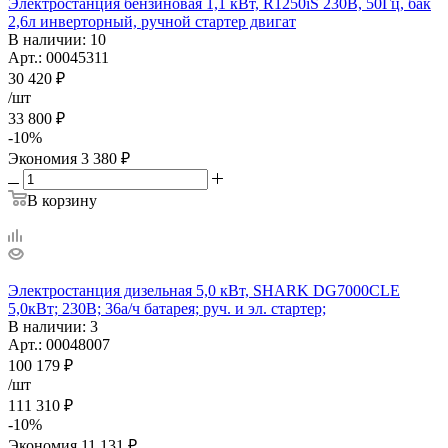
Электростанция бензиновая 1,1 кВт, R1250iS 230В, 50Гц, бак
2,6л инверторный, ручной стартер двигат
В наличии
: 10
Арт.: 00045311
30 420
₽
/шт
33 800
₽
-
10
%
Экономия
3 380
₽
В корзину
Электростанция дизельная 5,0 кВт, SHARK DG7000CLE
5,0кВт; 230В; 36а/ч батарея; руч. и эл. стартер;
В наличии
: 3
Арт.: 00048007
100 179
₽
/шт
111 310
₽
-
10
%
Экономия
11 131
₽