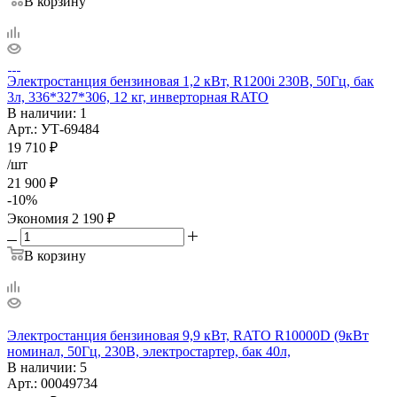
В корзину
Электростанция бензиновая 1,2 кВт, R1200i 230В, 50Гц, бак
3л, 336*327*306, 12 кг, инверторная RATO
В наличии
: 1
Арт.: УТ-69484
19 710
₽
/шт
21 900
₽
-
10
%
Экономия
2 190
₽
В корзину
Электростанция бензиновая 9,9 кВт, RATO R10000D (9кВт
номинал, 50Гц, 230В, электростартер, бак 40л,
В наличии
: 5
Арт.: 00049734