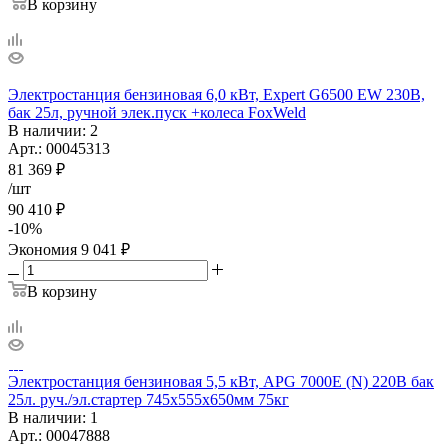
В корзину
Электростанция бензиновая 6,0 кВт, Expert G6500 EW 230В,
бак 25л, ручной элек.пуск +колеса FoxWeld
В наличии
: 2
Арт.: 00045313
81 369
₽
/шт
90 410
₽
-
10
%
Экономия
9 041
₽
В корзину
Электростанция бензиновая 5,5 кВт, APG 7000E (N) 220В бак
25л. руч./эл.стартер 745х555х650мм 75кг
В наличии
: 1
Арт.: 00047888