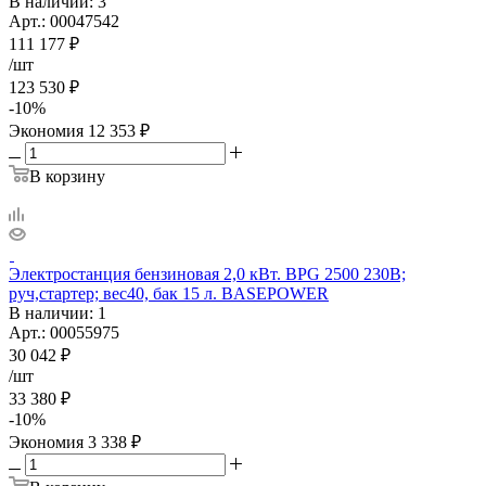
В наличии
: 3
Арт.: 00047542
111 177
₽
/шт
123 530
₽
-
10
%
Экономия
12 353
₽
В корзину
Электростанция бензиновая 2,0 кВт. BPG 2500 230В;
руч,стартер; вес40, бак 15 л. BASEPOWER
В наличии
: 1
Арт.: 00055975
30 042
₽
/шт
33 380
₽
-
10
%
Экономия
3 338
₽