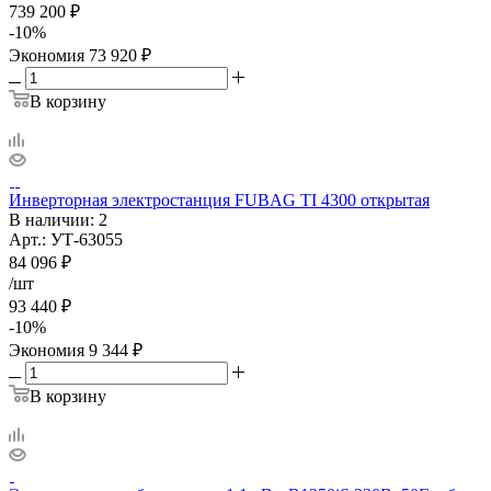
739 200
₽
-
10
%
Экономия
73 920
₽
В корзину
Инверторная электростанция FUBAG TI 4300 открытая
В наличии
: 2
Арт.: УТ-63055
84 096
₽
/шт
93 440
₽
-
10
%
Экономия
9 344
₽
В корзину