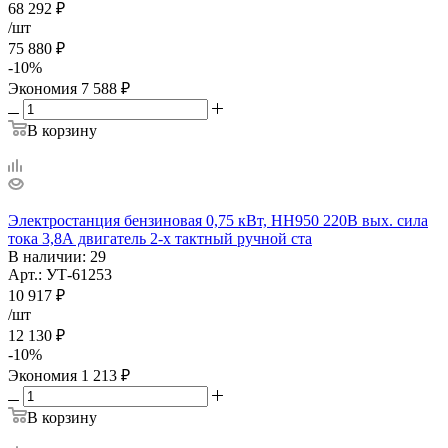
68 292
₽
/шт
75 880
₽
-
10
%
Экономия
7 588
₽
В корзину
Электростанция бензиновая 0,75 кВт, НН950 220В вых. сила
тока 3,8А двигатель 2-х тактный ручной ста
В наличии
: 29
Арт.: УТ-61253
10 917
₽
/шт
12 130
₽
-
10
%
Экономия
1 213
₽
В корзину