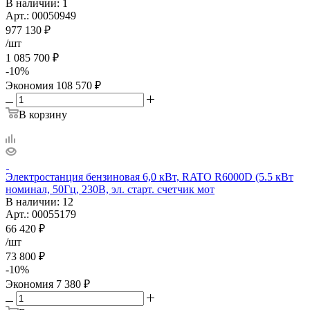
В наличии
: 1
Арт.: 00050949
977 130
₽
/шт
1 085 700
₽
-
10
%
Экономия
108 570
₽
В корзину
Электростанция бензиновая 6,0 кВт, RATO R6000D (5.5 кВт
номинал, 50Гц, 230В, эл. старт. счетчик мот
В наличии
: 12
Арт.: 00055179
66 420
₽
/шт
73 800
₽
-
10
%
Экономия
7 380
₽