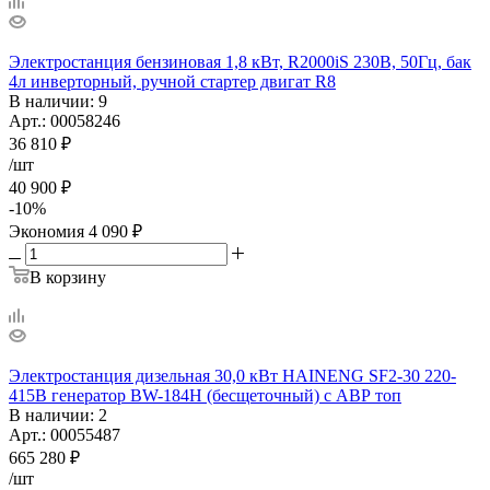
Электростанция бензиновая 1,8 кВт, R2000iS 230В, 50Гц, бак
4л инверторный, ручной стартер двигат R8
В наличии
: 9
Арт.: 00058246
36 810
₽
/шт
40 900
₽
-
10
%
Экономия
4 090
₽
В корзину
Электростанция дизельная 30,0 кВт HAINENG SF2-30 220-
415В генератор BW-184Н (бесщеточный) с АВР топ
В наличии
: 2
Арт.: 00055487
665 280
₽
/шт