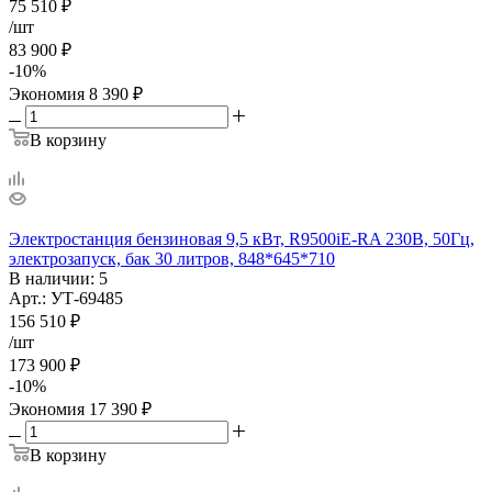
75 510
₽
/шт
83 900
₽
-
10
%
Экономия
8 390
₽
В корзину
Электростанция бензиновая 9,5 кВт, R9500iE-RA 230В, 50Гц,
электрозапуск, бак 30 литров, 848*645*710
В наличии
: 5
Арт.: УТ-69485
156 510
₽
/шт
173 900
₽
-
10
%
Экономия
17 390
₽
В корзину