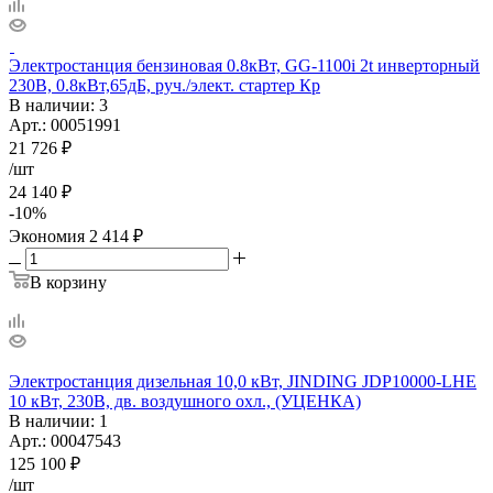
Электростанция бензиновая 0.8кВт, GG-1100i 2t инверторный
230В, 0.8кВт,65дБ, руч./элект. стартер Кр
В наличии
: 3
Арт.: 00051991
21 726
₽
/шт
24 140
₽
-
10
%
Экономия
2 414
₽
В корзину
Электростанция дизельная 10,0 кВт, JINDING JDP10000-LHE
10 кВт, 230В, дв. воздушного охл., (УЦЕНКА)
В наличии
: 1
Арт.: 00047543
125 100
₽
/шт