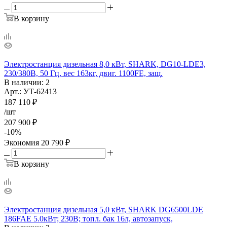
В корзину
Электростанция дизельная 8,0 кВт, SHARK, DG10-LDE3,
230/380В, 50 Гц, вес 163кг, двиг. 1100FE, защ.
В наличии
: 2
Арт.: УТ-62413
187 110
₽
/шт
207 900
₽
-
10
%
Экономия
20 790
₽
В корзину
Электростанция дизельная 5,0 кВт, SHARK DG6500LDE
186FAE 5.0кВт; 230В; топл. бак 16л, автозапуск,