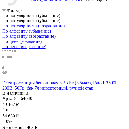
Фильтр
По популярности (убывание)
По популярности (убывание)
По популярности (возрастание)
По алфавиту (убывание)
По алфавиту (возрастание)
По цене (убывание)
По цене (возрастание)
Электростанция бензиновая 3.2 кВт (3,5мах), Rato R3500i
230В, 50Гц, бак 7л инверторный, ручной стар
В наличии
: 3
Арт.: УТ-64640
49 167
₽
/шт
54 630
₽
-
10
%
Экономия
5 463
₽