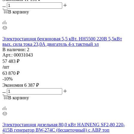
В корзину
Электростанция бензиновая 5,5 кВт. НН5500 220В 5,5кВт
вых. сила тока 23,0А двигатель 4-х тактный эл
В наличии
: 2
Арт.: 00031043
57 483
₽
/шт
63 870
₽
-
10
%
Экономия
6 387
₽
В корзину
Электростанция дизельная 80,0 кВт HAINENG SF2-80 220-
415В генератор BW-274С (бесщеточный) с АВР топ