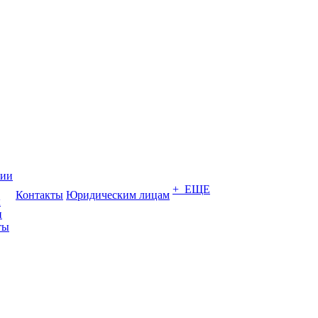
нии
+ ЕЩЕ
Контакты
Юридическим лицам
ы
и
ты