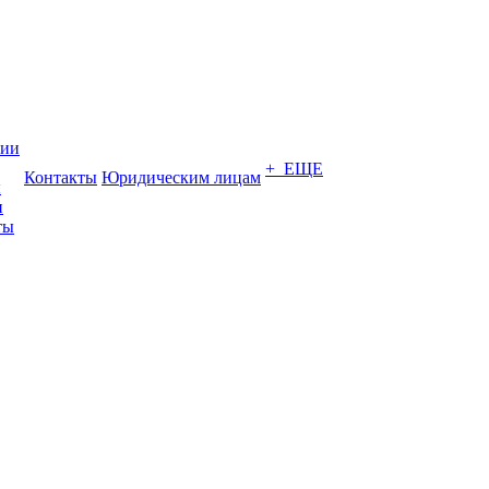
нии
+ ЕЩЕ
Контакты
Юридическим лицам
ы
и
ты