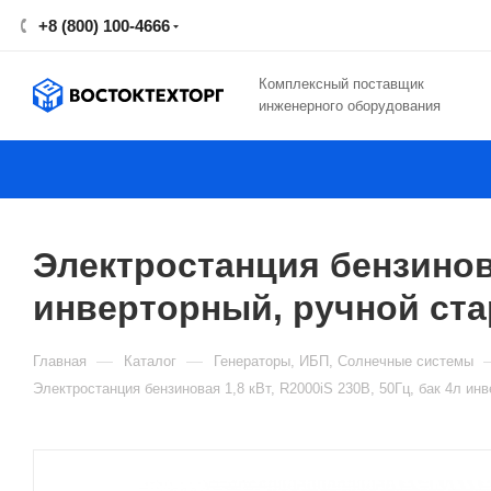
+8 (800) 100-4666
Комплексный поставщик
инженерного оборудования
Электростанция бензиновая
инверторный, ручной ста
—
—
Главная
Каталог
Генераторы, ИБП, Солнечные системы
Электростанция бензиновая 1,8 кВт, R2000iS 230В, 50Гц, бак 4л ин