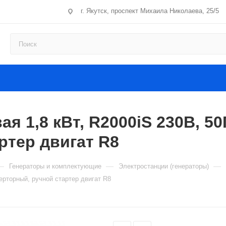
г. Якутск, проспект Михаила Николаева, 25/5
 1,8 кВт, R2000iS 230В, 50
ртер двигат R8
—
—
—
Генераторы и комплектующие
Электростанции (генераторы)
верторный, ручной стартер двигат R8