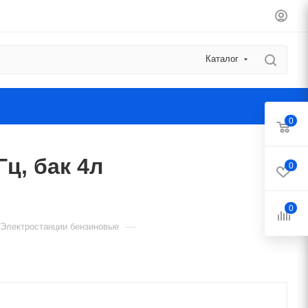
Каталог
0
Гц, бак 4л
0
0
—
Электростанции бензиновые