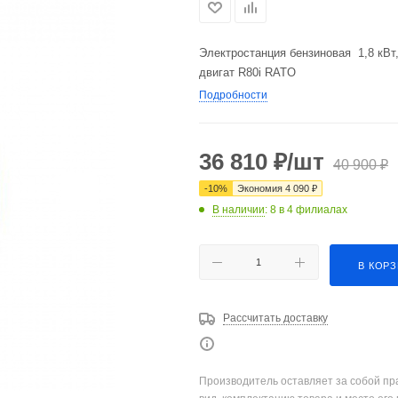
Электростанция бензиновая 1,8 кВт,
двигат R80i RATO
Подробности
36 810
₽
/шт
40 900
₽
-
10
%
Экономия
4 090
₽
В наличии
: 8
в 4 филиалах
В КОР
Рассчитать доставку
Производитель оставляет за собой пр