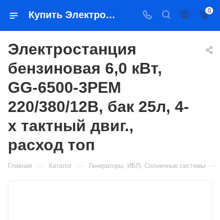
0
Купить Электростанция бензиновая 6,0 кВт, GG-6500-3PEM 220/380/12В, бак 25л, 4-х тактный двиг., расход топ в Якутске — цена, характеристики, подбор | Востоктехторг
Электростанция
бензиновая 6,0 кВт,
GG-6500-3PEM
220/380/12В, бак 25л, 4-
х тактный двиг.,
расход топ
—
—
—
Главная
Каталог
Генераторы, ИБП, Солнечные системы