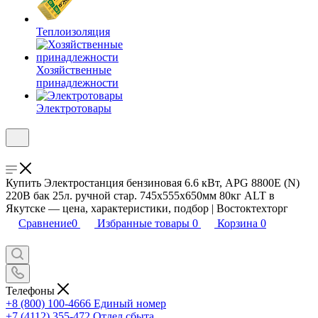
Теплоизоляция
Хозяйственные
принадлежности
Электротовары
Купить Электростанция бензиновая 6.6 кВт, APG 8800E (N)
220В бак 25л. ручной стар. 745х555х650мм 80кг ALT в
Якутске — цена, характеристики, подбор | Востоктехторг
Сравнение
0
Избранные товары
0
Корзина
0
Телефоны
+8 (800) 100-4666
Единый номер
+7 (4112) 355-472
Отдел сбыта