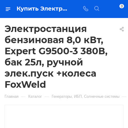
0
Купить Электростанция бензиновая 8,0 кВт, Expert G9500-3 380В, бак 25л, ручной элек.пуск +колеса FoxWeld в Якутске — цена, характеристики, подбор | Востоктехторг
Электростанция
бензиновая 8,0 кВт,
Expert G9500-3 380В,
бак 25л, ручной
элек.пуск +колеса
FoxWeld
—
—
—
Главная
Каталог
Генераторы, ИБП, Солнечные системы