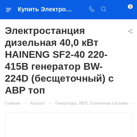
0
Купить Электростанция дизельная 40,0 кВт HAINENG SF2-40 220-415В генератор BW-224D (бесщеточный) с АВР топ в Якутске — цена, характеристики, подбор | Востоктехторг
Электростанция
дизельная 40,0 кВт
HAINENG SF2-40 220-
415В генератор BW-
224D (бесщеточный) с
АВР топ
—
—
—
Главная
Каталог
Генераторы, ИБП, Солнечные системы