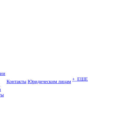
нии
+ ЕЩЕ
Контакты
Юридическим лицам
ы
и
ты