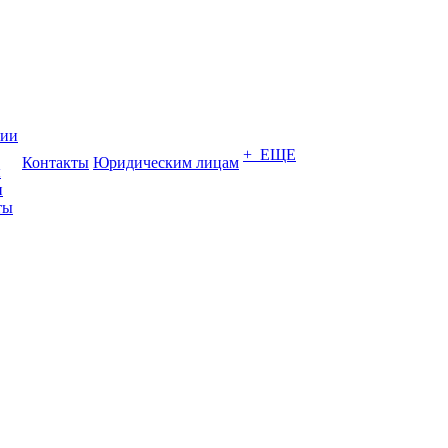
нии
+ ЕЩЕ
Контакты
Юридическим лицам
ы
и
ты