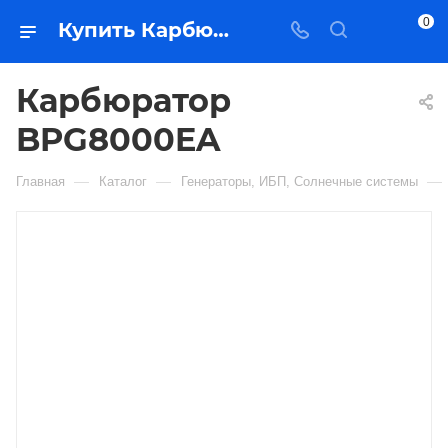
0
Купить Карбюратор BPG8000EA в Якутске — цена, характеристики, подбор | Востоктехторг
Карбюратор
BPG8000EA
—
—
—
Главная
Каталог
Генераторы, ИБП, Солнечные системы