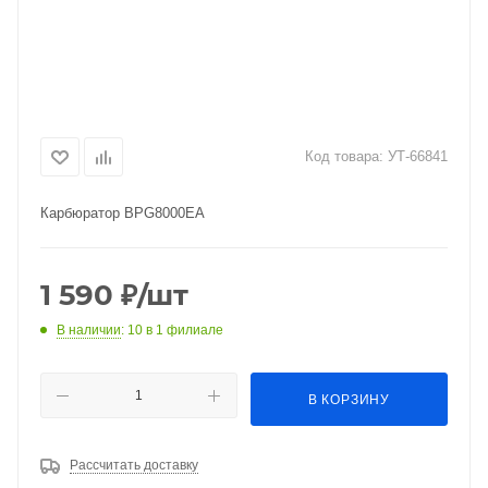
Код товара:
УТ-66841
Карбюратор BPG8000EA
1 590
₽
/шт
В наличии
: 10
в 1 филиале
В КОРЗИНУ
Рассчитать доставку