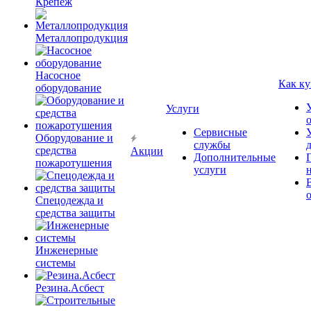
Крепёж
Металлопродукция
Насосное
Как ку
оборудование
Услуги
Сервисные
Оборудование и
службы
средства
Акции
Дополнительные
пожаротушения
услуги
Спецодежда и
средства защиты
Инженерные
системы
Резина.Асбест