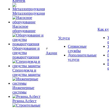
Крепёж
Металлопродукция
Насосное
Как ку
оборудование
Услуги
Сервисные
Оборудование и
службы
средства
Акции
Дополнительные
пожаротушения
услуги
Спецодежда и
средства защиты
Инженерные
системы
Резина.Асбест