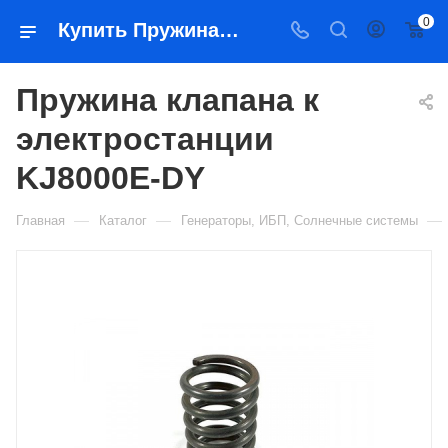
0
Купить Пружина клапана к электростанции KJ8000E-DY в Якутске — цена, характеристики, подбор | Востоктехторг
Пружина клапана к
электростанции
KJ8000E-DY
—
—
—
Главная
Каталог
Генераторы, ИБП, Солнечные системы